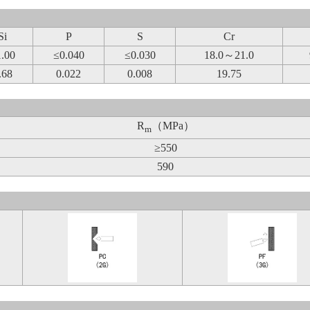
Si
P
S
Cr
.00
≤0.040
≤0.030
18.0～21.0
.68
0.022
0.008
19.75
R
（MPa）
m
≥550
590