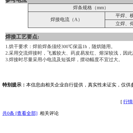
焊条规格（mm）
平焊、
焊接电流（A）
立焊、
焊接工艺要点:
1.烘干要求：焊前焊条须经300℃保温1h，随烘随用。
2.采用交流焊接时，飞溅较大、药皮易发红、熔深较浅，因
3.焊接时尽量采用小电流及短弧焊，摆动幅度不宜过大。
特别提示：
本信息由相关企业自行提供，真实性未证实，仅供
[
行情
共
0
条 [查看全部]
相关评论