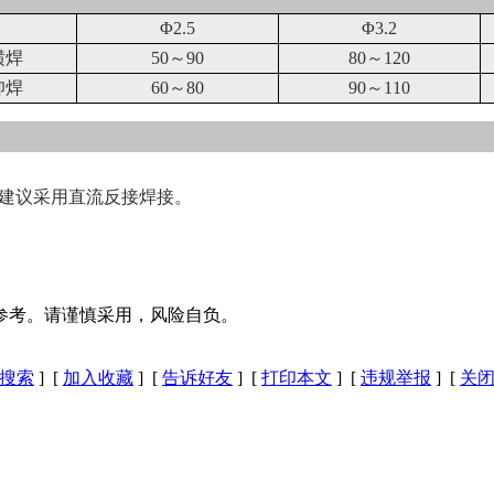
Φ2.5
Φ3.2
横焊
50～90
80～120
仰焊
60～80
90～110
此建议采用直流反接焊接。
参考。请谨慎采用，风险自负。
搜索
] [
加入收藏
] [
告诉好友
] [
打印本文
] [
违规举报
] [
关