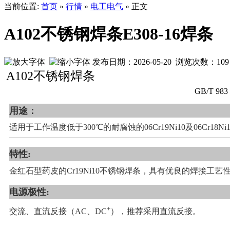
当前位置:
首页
»
行情
»
电工电气
» 正文
A102不锈钢焊条E308-16焊条
发布日期：2026-05-20 浏览次数：
109
A102不锈钢焊条
GB/T 983 
用途：
适用于工作温度低于300℃的耐腐蚀的06Cr19Ni10及06Cr18N
特性:
金红石型药皮的Cr19Ni10不锈钢焊条，具有优良的焊接
电源极性:
+
交流、直流反接（AC、DC
），推荐采用直流反接。