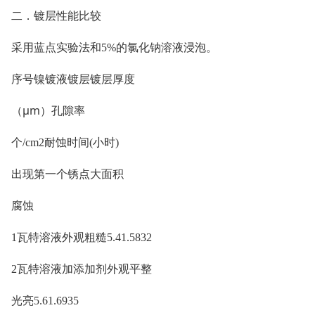
二．镀层性能比较
采用蓝点实验法和
5%的氯化钠溶液浸泡。
序号镍镀液镀层镀层厚度
（
μm）孔隙率
个
/cm2耐蚀时间(小时)
出现第一个锈点大面积
腐蚀
1瓦特溶液外观粗糙5.41.5832
2瓦特溶液加添加剂外观平整
光亮
5.61.6935