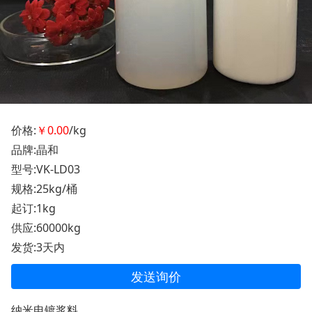
价格:
￥0.00
/kg
品牌:晶和
型号:VK-LD03
规格:25kg/桶
起订:1kg
供应:60000kg
发货:3天内
发送询价
纳米电镀浆料