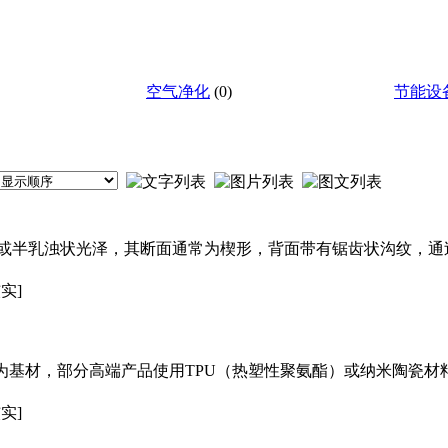
空气净化
(0)
节能设
乳浊状光泽，其断面通常为楔形，背面带有锯齿状沟纹，通过着色- 
实]
作为基材，部分高端产品使用TPU（热塑性聚氨酯）或纳米陶瓷
实]