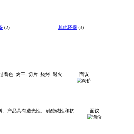
备
(2)
其他环保
(3)
烤干- 切片- 烧烤- 退火-
面议
材料。产品具有透光性、耐酸碱性和抗
面议