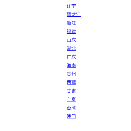
辽宁
黑龙江
浙江
福建
山东
湖北
广东
海南
贵州
西藏
甘肃
宁夏
台湾
澳门