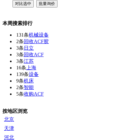
本周搜索排行
131条
机械设备
2条
回收ACF胶
3条
日立
3条
回收ACF
3条
江苏
16条
上海
139条
设备
9条
机床
2条
智能
5条
收购ACF
按地区浏览
北京
天津
河北