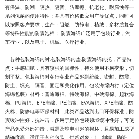
有保温、防潮、隔热、隔音、防摩擦、抗老化、耐腐蚀等一
系列优越的使用特性；并具有价格低应用广等优点，同时可
以按照客户要求，生产：阻燃，防静电，植绒，多材质复合
等特殊性能的防震泡棉； 防震海绵广泛用于包装行业，汽
车行业，以及电子、机械、医疗行业。
各种包装海绵内衬,包装海绵内垫,防震海绵内托，产品特
点：手感细腻，具有较强的回弹性，持久使用不易变形，切
割平整。包装海绵对各行各业产品起到绝缘、密封、防震、
防尘、填充、隔音、固定和美化作用。包装海绵内衬（定位
海绵包装）材料：普通海棉、特硬海棉、中硬海棉、超软海
棉、PU海绵、EPE海绵、PE海绵、EVA海绵、XPE海绵、防
火棉、防静电等环保材料，此类产品达到出口环保标准，防
震缓冲性好，抗冲击，多用于定位包装领域缓冲性好，可使
产品免受外部冲击，减震及静电引起的损坏，且易加工成型
精确度高，适用于各种包装。供货对象：1、制罐、陶瓷、