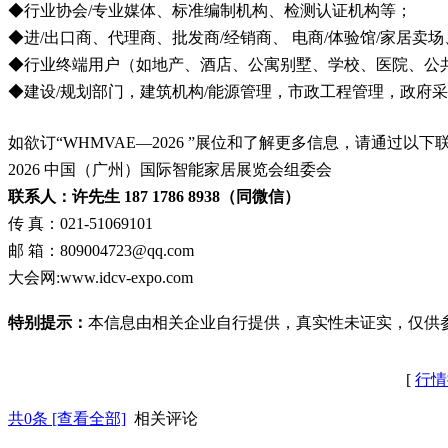
◆行业协会/专业媒体、标准编制机构、检测认证机构等；
◆进/出口商、代理商、批发商/经销商、 电商/体验馆/家居卖场、
◆行业终端用户（如地产、酒店、公寓别墅、学校、医院、公
◆建设/规划部门，建筑机构/能源管理，市政工程管理，政府
如欲订“WHMVAE—2026 ”展位和了解更多信息，请通过以下联
2026 中国（广州）国际智能家居展览会组委会
联系人：许先生 187 1786 8938（同微信）
传 真：021-51069101
邮 箱：809004723@qq.com
大会网:www.idcv-expo.com
特别提示：
本信息由相关企业自行提供，真实性未证实，仅供
[
行情
共
0
条 [查看全部]
相关评论