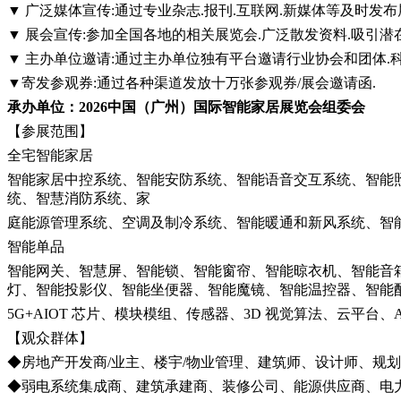
▼ 广泛媒体宣传:通过专业杂志.报刊.互联网.新媒体等及时发布
▼ 展会宣传:参加全国各地的相关展览会.广泛散发资料.吸引潜
▼ 主办单位邀请:通过主办单位独有平台邀请行业协会和团体.
▼寄发参观券:通过各种渠道发放十万张参观券/展会邀请函.
承办单位：
2026中国（广州）国际智能家居展览会组委会
【参展范围】
全宅智能家居
智能家居中控系统、智能安防系统、智能语音交互系统、智能
统、智慧消防系统、家
庭能源管理系统、空调及制冷系统、智能暖通和新风系统、智
智能单品
智能网关、智慧屏、智能锁、智能窗帘、智能晾衣机、智能音
灯、智能投影仪、智能坐便器、智能魔镜、智能温控器、智能
5G+AIOT 芯片、模块模组、传感器、3D 视觉算法、云平台、
【观众群体】
◆房地产开发商/业主、楼宇/物业管理、建筑师、设计师、规划
◆弱电系统集成商、建筑承建商、装修公司、能源供应商、电