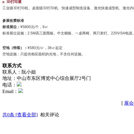
n
3D打印
展
工业级3D打印机、桌面级3D打印机、快速成型制造设备、激光快速成型机、激光内
参展收费标准
标准展位：
¥5800元/个，9㎡
标准展位设施：2.5M高三面围板、中文楣板、一桌两椅、两只射灯、220V/3A电源
空地（特装）：
¥580元/㎡，36㎡起定
空地设施：只提供相应面积的光地，不含任何设施。
联系方式
联系人：阮小姐
地址：中山市东区博览中心综合展厅2号门
电话：
Email：
[
展会
共
0
条 [查看全部]
相关评论